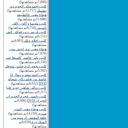
(7,099تم مشاهدتها)
كليب احمد مكى الجديد دور
بنفسك
(11,717تم مشاهدتها)
هيفاء وهبى عالطبيعة
(11,688تم مشاهدتها)
كليب مليسا و أكون ياللى
ناسينى
(8,754تم مشاهدتها)
كليب غريس ديب قوللى كيف
(6,151تم مشاهدتها)
كليب احلام ويلك
(4,683تم
مشاهدتها)
هيفاء وهبى بدى اعيش مثير
(7,079تم مشاهدتها)
كليب تامر عاشور كلموها عنى
(6,338تم مشاهدتها)
كليب نجوى كرم خلينى شوفك
(5,592تم مشاهدتها)
كليب احمد سعد و نيهال انا
عاشق من فيلم دكان شحاتة
DVD
(6,632تم مشاهدتها)
كليب دوللى شاهين جديد عليا
(6,217تم مشاهدتها)
كليب نانسى عجرم الجديد ابن
الجيران DVD
(9,006تم
مشاهدتها)
كليب هيفاء وهبى المثير
سنرى
(14,210تم مشاهدتها)
حلقة المفتش كرومبو مين
السكرتيرة
(6,659تم
مشاهدتها)