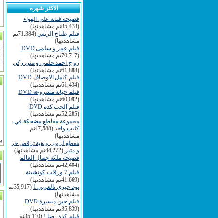
الاكثر شهره
فضيحة فنانة على الهواء
(85,478تم مشاهدتها)
فيلم طباخ الريس
(71,384تم
مشاهدتها)
ا
فيلم عمر و سلمى DVD
ا
(70,717تم مشاهدتها)
ا
زواج احمد حلمى و منى زكى
(61,888تم مشاهدتها)
فيلم كامل الاوصاف DVD
(61,434تم مشاهدتها)
فيلم خيانة مشروعة DVD
(60,092تم مشاهدتها)
فيلم الحب كدة DVD
(52,285تم مشاهدتها)
مجموعة مقاطع مضحكة في
كليب واحد
(47,588تم
مشاهدتها)
ي
مقطع لروبى و هية ترقص حر
و مثير
(44,272تم مشاهدتها)
فضيحة ملكة جمال العالم
(42,404تم مشاهدتها)
فيلم 7 ورقات كوتشينة
(41,669تم مشاهدتها)
توم جيري بالعربي 1
(35,917تم
مشاهدتها)
فيلم حين ميسرة DVD
(35,839تم مشاهدتها)
فيلم كدة رضا !
(35,110تم