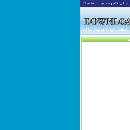
بك في افلام و فيديوهات داونلودز2!
7- لقطات رياضية
|
8- فيديوهات سيارات
ي