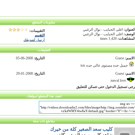
معلومات المقطع
لعنوان:
اغلى الحبايب - نوال الزغبي
التقييمات:
لوصف:
اغلى الحبايب - نوال الزغبي
التقييم
لمشاهدات:
1,420 times
ارسل لصديقك
التعليقات:
الاسم:
Guest
التاريخ:
2008-06-05
جميل جده مستوى عالى جده isis
الاسم:
Guest
التاريخ:
2008-01-29
nawal love
رجى تسجيل الدخول حتى تتمكن للتعليق
اضف هذا المقطع لموقعك:
مقاطع ذات صلة
كليب سعد الصغير كلة من خيرك
شاهد كليب سعد الصغير كلة من