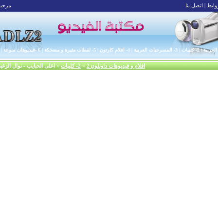
وابط
|
اتصل بنا
مرحبا 
|
2- كليبات
|
3- المسرحيات العربية
|
4- افلام كارتون
|
5- لقطات مثيرة و مضحكة
|
6 -فيديوهات منوعة
|
افلام و فيديوهات داونلودز2
>
2- كليبات
> اغلى الحبايب - نوال الزغب