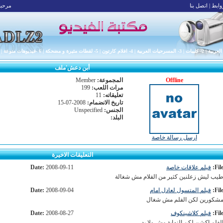
وابط
|
اتصل بنا
مرحبا 
|
2- كليبات
|
3- المسرحيات العربية
|
4- افلام كارتون
|
5- لقطات مثيرة و مضحكة
|
6 -فيديوهات منوعة
|
أبن دعش'ملف
Offline
المجموعة:
Member
مرات اللعب:
199
تعليقاته:
11
تاريخ الانضمام:
2008-07-15
الجنس:
Unspecified
البلد:
ارسل رسالة خاصة
التعليقات الاخيرة
File
فيلم علاقات خاصة
2008-09-11
Date:
يب ليش زعلنين كثير من الفلام مش شغالة
File
فيلم المتسول لعادل امام
2008-09-04
Date:
شكورين لكن الفلم مش شغال
File
فيلم كلاشينكوف
2008-08-27
Date:
لفلم اكشن لكن النهاية مش ولا بد