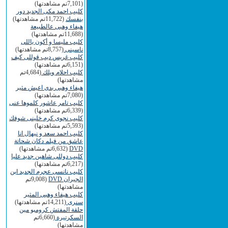
(7,101تم مشاهدتها)
كليب احمد مكى الجديد دور
بنفسك
(11,722تم مشاهدتها)
هيفاء وهبى عالطبيعة
(11,688تم مشاهدتها)
كليب مليسا و أكون ياللى
ناسينى
(8,757تم مشاهدتها)
كليب غريس ديب قوللى كيف
(6,151تم مشاهدتها)
كليب احلام ويلك
(4,684تم
مشاهدتها)
هيفاء وهبى بدى اعيش مثير
(7,080تم مشاهدتها)
كليب تامر عاشور كلموها عنى
(6,339تم مشاهدتها)
كليب نجوى كرم خلينى شوفك
(5,593تم مشاهدتها)
كليب احمد سعد و نيهال انا
عاشق من فيلم دكان شحاتة
DVD
(6,632تم مشاهدتها)
كليب دوللى شاهين جديد عليا
(6,217تم مشاهدتها)
كليب نانسى عجرم الجديد ابن
الجيران DVD
(9,008تم
مشاهدتها)
كليب هيفاء وهبى المثير
سنرى
(14,211تم مشاهدتها)
حلقة المفتش كرومبو مين
السكرتيرة
(6,660تم
مشاهدتها)