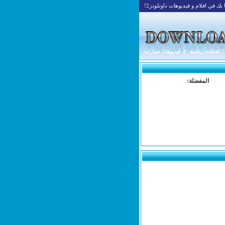
بك في افلام و فيديوهات داونلودز2!
7- لقطات رياضية
|
8- فيديوهات سيارات
المفضلة: