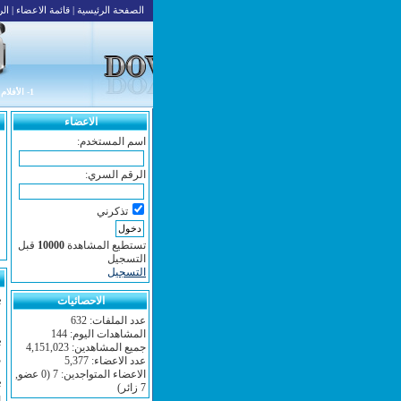
الصفحة الرئيسية
|
قائمة الاعضاء
|
الر
1- الأفلام العربية
الاعضاء
اسم المستخدم:
الرقم السري:
تذكرني
تستطيع المشاهدة
10000
قبل
التسجيل
التسجيل
الاحصائيات
:
ط
عدد الملفات: 632
المشاهدات اليوم: 144
:
جميع المشاهدين: 4,151,023
م
عدد الاعضاء: 5,377
الاعضاء المتواجدين: 7 (0 عضو,
:
7 زائر)
ا