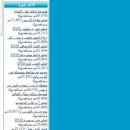
الاكثر شهره
:
فضيحة فنانة على الهواء
س
(85,478تم مشاهدتها)
فيلم طباخ الريس
(71,387تم
مشاهدتها)
:
فيلم عمر و سلمى DVD
ا
(70,717تم مشاهدتها)
زواج احمد حلمى و منى زكى
(61,888تم مشاهدتها)
فيلم كامل الاوصاف DVD
(61,434تم مشاهدتها)
فيلم خيانة مشروعة DVD
(60,092تم مشاهدتها)
فيلم الحب كدة DVD
(52,287تم مشاهدتها)
مجموعة مقاطع مضحكة في
كليب واحد
(47,592تم
مشاهدتها)
مقطع لروبى و هية ترقص حر
و مثير
(44,274تم مشاهدتها)
فضيحة ملكة جمال العالم
(42,404تم مشاهدتها)
فيلم 7 ورقات كوتشينة
(41,669تم مشاهدتها)
توم جيري بالعربي 1
(35,917تم
مشاهدتها)
فيلم حين ميسرة DVD
(35,848تم مشاهدتها)
فيلم كدة رضا !
(35,113تم